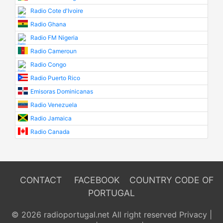
Radio Cote d'Ivoire
Radio Ghana
Radio FM Nigeria
Radio Cameroun
Radio Congo
Radio Puerto Rico
Emisoras Dominicanas
Radio Venezuela
Radio Jamaica
Radio Canada
CONTACT
FACEBOOK
COUNTRY CODE OF
PORTUGAL
© 2026 radioportugal.net All right reserved
Privacy
|