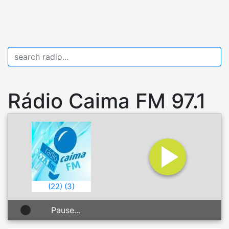
Rádio Caima FM 97.1
(
22
)
(
3
)
Pause...