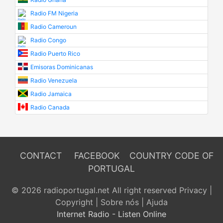
Radio FM Nigeria
Radio Cameroun
Radio Congo
Radio Puerto Rico
Emisoras Dominicanas
Radio Venezuela
Radio Jamaica
Radio Canada
CONTACT
FACEBOOK
COUNTRY CODE OF
PORTUGAL
© 2026 radioportugal.net All right reserved
Privacy
|
Copyright
|
Sobre nós
|
Ajuda
Internet Radio - Listen Online