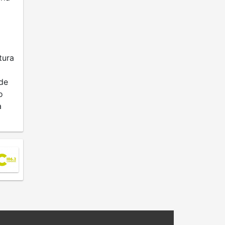
tura
de
o
a