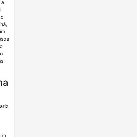
 a
o
 o
hã,
 um
ssoa
do
do
as
ma
ariz
ria