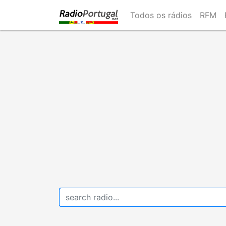
Skip
Todos os rádios
RFM
to
main
content