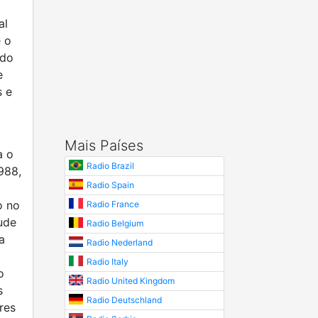
al
e o
ado
e
s e
Mais Países
a o
Radio Brazil
988,
Radio Spain
o no
Radio France
ude
Radio Belgium
a
Radio Nederland
Radio Italy
o
Radio United Kingdom
s
Radio Deutschland
res