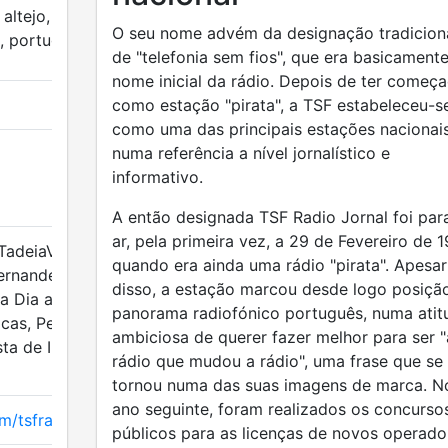
altejo, piso 3,
O seu nome advém da designação tradicion
, portugal
de "telefonia sem fios", que era basicament
nome inicial da rádio. Depois de ter começ
como estação "pirata", a TSF estabeleceu-s
como uma das principais estações nacionai
numa referência a nível jornalístico e
informativo.
A então designada TSF Radio Jornal foi par
ar, pela primeira vez, a 29 de Fevereiro de 1
TadeiaVer, Fórum
quando era ainda uma rádio "pirata". Apesar
Fernandes,
disso, a estação marcou desde logo posiçã
a Dia a Dia, João
panorama radiofónico português, numa atit
icas, Pensamento
ambiciosa de querer fazer melhor para ser "
sta de Imprensa
rádio que mudou a rádio", uma frase que se
tornou numa das suas imagens de marca. N
ano seguinte, foram realizados os concurso
m/tsfradio
públicos para as licenças de novos operado