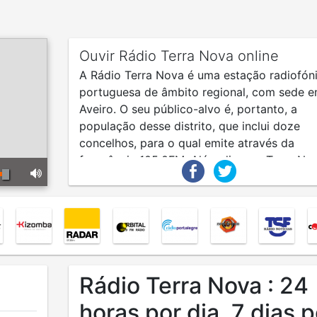
Ouvir Rádio Terra Nova online
A Rádio Terra Nova é uma estação radiofón
portuguesa de âmbito regional, com sede 
Aveiro. O seu público-alvo é, portanto, a
população desse distrito, que inclui doze
concelhos, para o qual emite através da
frequência 105.0FM. Além disso, a Terra No
emite também para todo o mundo pela inter
através da sua emissão on-line.
Rádio Terra Nova : 24
horas por dia, 7 dias p