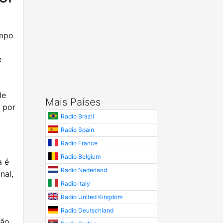
empo
e
de
Mais Países
s por
Radio Brazil
Radio Spain
Radio France
Radio Belgium
a é
Radio Nederland
nal,
Radio Italy
Radio United Kingdom
Radio Deutschland
ção