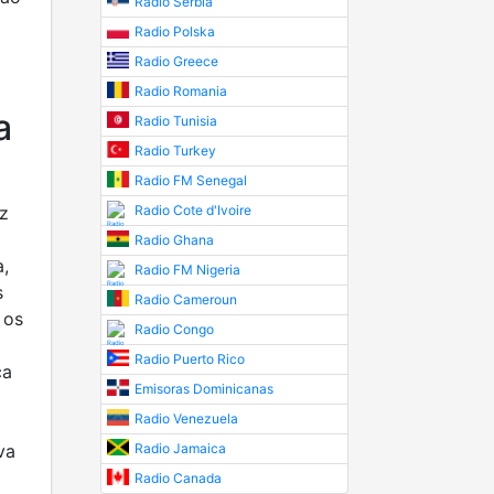
Radio Serbia
Radio Polska
Radio Greece
Radio Romania
a
Radio Tunisia
Radio Turkey
Radio FM Senegal
z
Radio Cote d'Ivoire
Radio Ghana
,
Radio FM Nigeria
s
Radio Cameroun
 os
Radio Congo
Radio Puerto Rico
ca
Emisoras Dominicanas
Radio Venezuela
va
Radio Jamaica
Radio Canada