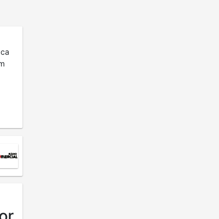
ica
em
va
net,
or