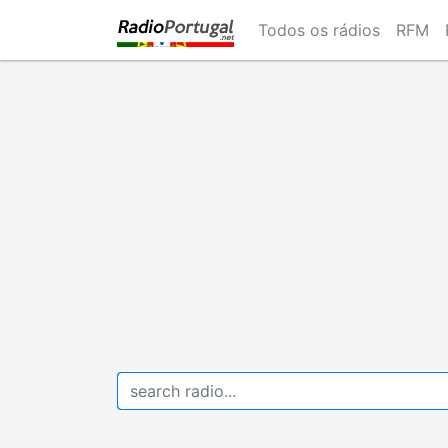
Skip
Todos os rádios
RFM
to
main
content