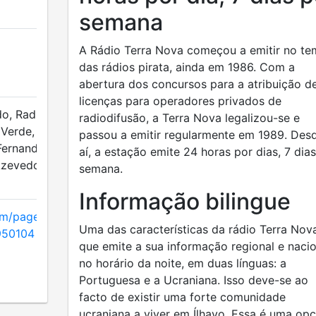
semana
A Rádio Terra Nova começou a emitir no t
das rádios pirata, ainda em 1986. Com a
abertura dos concursos para a atribuição d
licenças para operadores privados de
o, Radio Terra Nova
radiodifusão, a Terra Nova legalizou-se e
a Verde, Musicando,
passou a emitir regularmente em 1989. Des
ernandes, Revista de
aí, a estação emite 24 horas por dias, 7 dia
Azevedo, António Maio,
semana.
Informação bilingue
om/pages/R%C3%A1dio-
Uma das características da rádio Terra Nov
950104
que emite a sua informação regional e nacio
no horário da noite, em duas línguas: a
Portuguesa e a Ucraniana. Isso deve-se ao
facto de existir uma forte comunidade
ucraniana a viver em Ílhavo. Essa é uma op